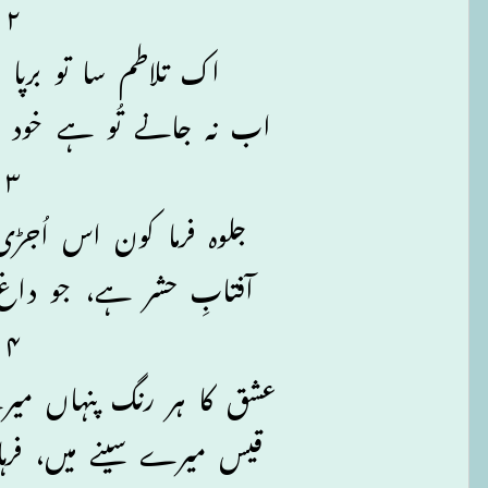
۲
اک تلاطم سا تو برپا 
اب نہ جانے تُو ہے خود ی
۳
جلوہ فرما کون اس اُجڑ
آفتابِ حشر ہے، جو د
۴
عشق کا ہر رنگ پنہاں م
قیس میرے سینے میں، فر