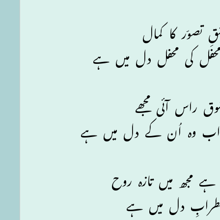
قِ تصوّر کا کمال
محفل کی محفل دل میں ہے
وق راس آئی مجھے
اب وہ اُن کے دل میں ہے
ہے مجھ میں تازہ روح
ِضطرابِ دل میں ہے