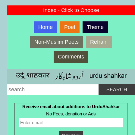
Index - Click to Choose
Home
Poet
Theme
Non-Muslim Poets
Refrain
Comments
Search
for:
Receive email about additions to UrduShahkar
No Fees, donation or Ads