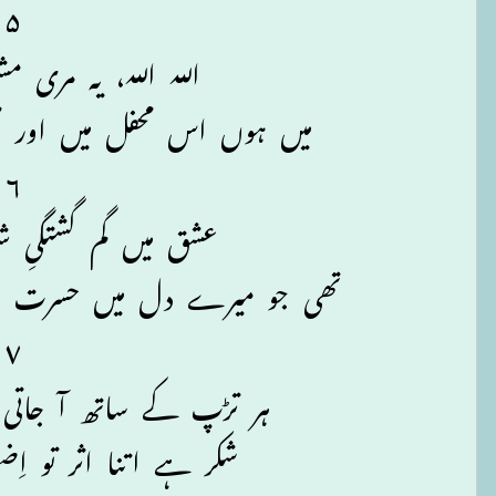
۵
اللہ اللہ، یہ مری مش
میں ہوں اس محفل میں اور 
۶
عشق میں گم گشتگیِ ش
تھی جو میرے دل میں حسرت 
۷
ہر تڑپ کے ساتھ آ جاتی 
شکر ہے اتنا اثر تو ا