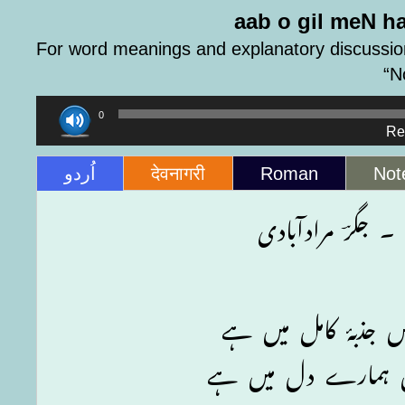
aab o gil meN ha
For word meanings and explanatory discussion
“N
Audio
00:00
Player
Re
اُردو
देवनागरी
Roman
Not
جگرؔ مرادآبادی
جذبۂ کامل میں ہے
کاں ہمارے دل میں ہے