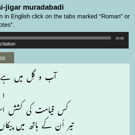
i-jigar muradabadi
 in English click on the tabs marked “Roman” or
otes”.
00:00
citation
es
آب و گِل میں ہے ۔ 
۱
کس قیامت کی کشش اس 
تیر اُن کے ہاتھ میں پی