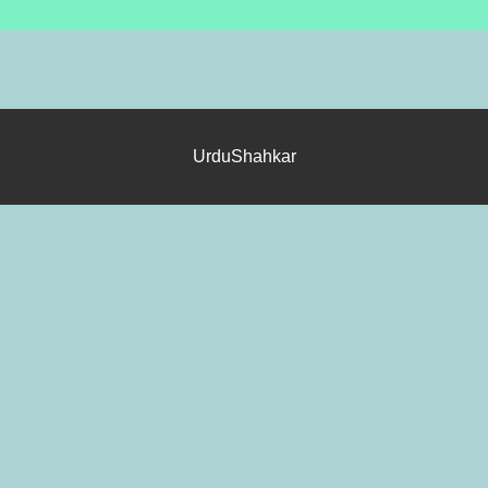
UrduShahkar
1
2
3
4
5
6