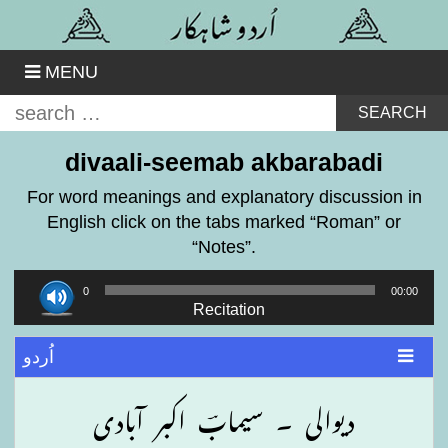
Skip
to
content
MENU
Search
for:
divaali-seemab akbarabadi
For word meanings and explanatory discussion in
English click on the tabs marked “Roman” or
“Notes”.
Audio
00:00
00:00
Player
Recitation
اُردو
دیوالی ۔ سیمابؔ اکبر آبادی