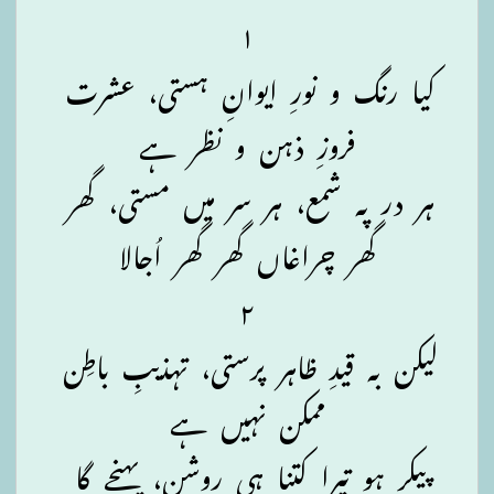
۱
کیا رنگ و نورِ ایوانِ ہستی، عشرت
فروزِ ذہن و نظر ہے
ہر در پہ شمع، ہر سر میں مستی، گھر
گھر چراغاں گھر گھر اُجالا
۲
لیکن بہ قیدِ ظاہر پرستی، تہذیبِ باطِن
ممکن نہیں ہے
پیکر ہو تیرا کتنا ہی روشن، پہنچے گا