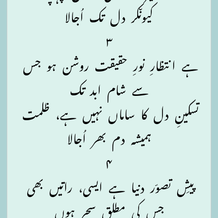
کیوںکر دل تک اُجالا
۳
ہے انتظارِ نورِ حقیقت روشن ہو جس
سے شام ابد تک
تسکینِ دل کا ساماں نہیں ہے، ظلمت
ہمیشہ دم بھر اُجالا
۴
پیشِ تصوّر دنیا ہے ایسی، راتیں بھی
جس کی مطلق سحر ہوں