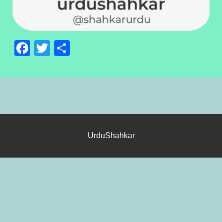
Facebook
Twitter
Share
1
2
3
4
5
UrduShahkar