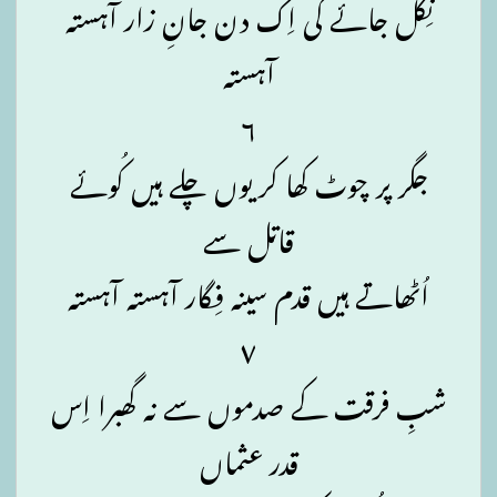
نِکل جائے گی اِک دن جانِ زار آہستہ
آہستہ
۶
جگر پر چوٹ کھا کر یوں چلے ہیں کُوئے
قاتل سے
اُٹھاتے ہیں قدم سینہ فِگار آہستہ آہستہ
۷
شبِ فرقت کے صدموں سے نہ گھبرا اِس
قدر عثماں