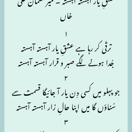
خاں
۱
ترقّی کر رہا ہے عشقِ یار آہستہ آہستہ
جُدا ہونے لگے صبر و قرار آہستہ آہستہ
۲
جو پہلو میں کسی دِن یار آ جائیگا قسمت سے
سُناؤں گا میں اپنا حالِ زار آہستہ آہستہ
۳