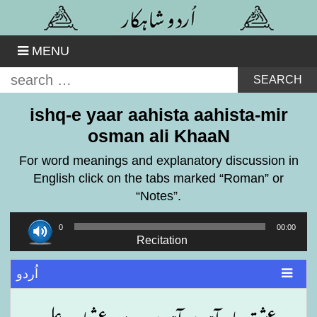
Skip
to
content
MENU
Search
for:
ishq-e yaar aahista aahista-mir
osman ali KhaaN
For word meanings and explanatory discussion in
English click on the tabs marked “Roman” or
“Notes”.
Audio
00:00
00:00
Player
Recitation
اُردو
عشقِ یار آہستہ آہستہ ۔ میر عثمان علی