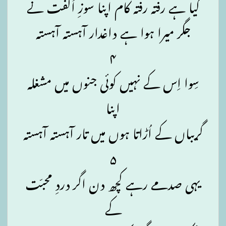
کیا ہے رفتہ رفتہ کام اپنا سوزِ اُلفت نے
جگر میرا ہوا ہے داغدار آہستہ آہستہ
۴
سِوا اِس کے نہیں کوئی جنوں میں مشغلہ
اپنا
گریباں کے اُڑاتا ہوں میں تار آہستہ آہستہ
۵
یہی صدمے رہے کچھ دن اگر دردِ محبّت
کے