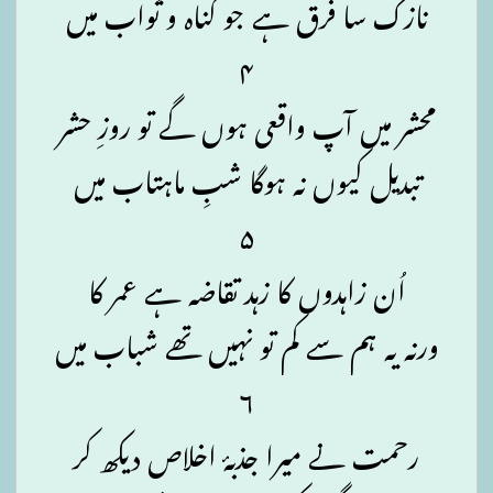
نازک سا فرق ہے جو گناہ و ثواب میں
۴
محشر میں آپ واقعی ہوں گے تو روزِ حشر
تبدیل کیوں نہ ہوگا شبِ ماہتاب میں
۵
اُن زاہدوں کا زہد تقاضہ ہے عمر کا
ورنہ یہ ہم سے کم تو نہیں تھے شباب میں
۶
رحمت نے میرا جذبۂ اخلاص دیکھ کر