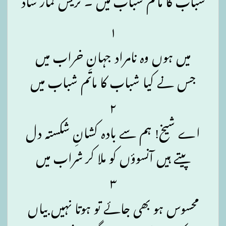
۱
میں ہوں وہ نامراد جہانِ خراب میں
جس نے کیا شباب کا ماتم شباب میں
۲
اے شیخ! ہم سے بادہ کشانِ شکستہ دل
پیتے ہیں آنسوؤں کو ملا کر شراب میں
۳
محسوس ہو بھی جائے تو ہوتا نہیں بیاں