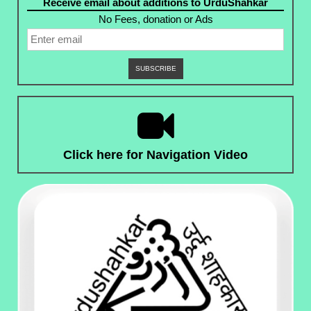
Receive email about additions to UrduShahkar
5
maahtaab
meN
No Fees, donation or Ads
1
2
1
2
3
un zaahidoN
ka zohd
taqaaza
hai
4
umr
ka
5
varna
ye hum se kam to nahiN the
6
shabaab
meN
Click here for Navigation Video
1
2
3
rahmat
ne mera jazba
-e eKhlaas
dekh kar
4
5
saare gunaah
kar diye shaamil
6
savaab
meN
1
2
dil meN hujoom
-e shauq
ka
3
aalam
na poochhiye
4