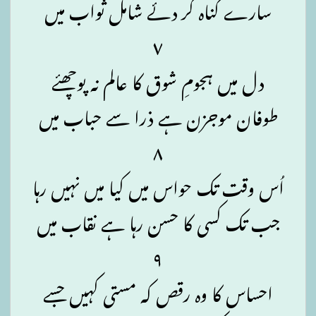
سارے گناہ کر دئے شامل ثواب میں
۷
دل میں ہجومِ شوق کا عالم نہ پوچھئے
طوفان موجزن ہے ذرا سے حباب میں
۸
اُس وقت تک حواس میں کیا میں نہیں رہا
جب تک کسی کا حسن رہا ہے نقاب میں
۹
احساس کا وہ رقص کہ مستی کہیں جسے