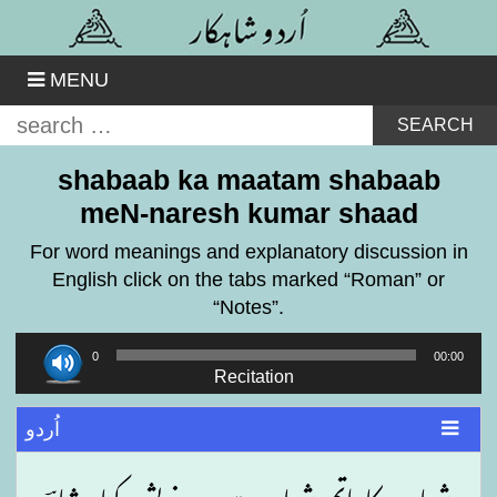
Skip
to
content
MENU
Search
for:
shabaab ka maatam shabaab
meN-naresh kumar shaad
For word meanings and explanatory discussion in
English click on the tabs marked “Roman” or
“Notes”.
Audio
00:00
00:00
Player
Recitation
اُردو
شباب کا ماتم شباب میں ۔ نریش کمار شادؔ