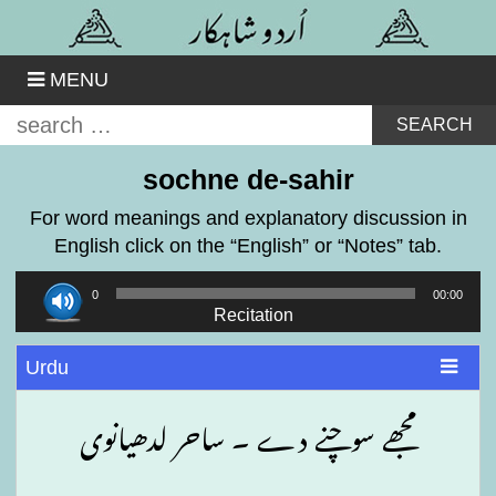
Skip
to
content
MENU
Search
for:
sochne de-sahir
For word meanings and explanatory discussion in
English click on the “English” or “Notes” tab.
Audio
00:00
00:00
Player
Recitation
Urdu
مجھے سوچنے دے ۔ ساحر لدھیانوی