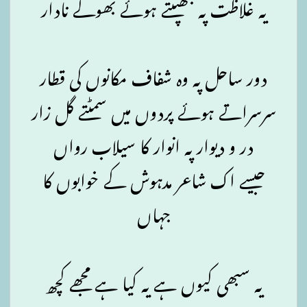
یہ غلاظت پہ جھپٹتے ہوئے بھوکے نادار
دور ساحل پہ وہ شفاف مکانوں کی قطار
سرسراتے ہوئے پردوں میں سمٹتے گل زار
در و دیوار پہ انوار کا سیلاب رواں
جیسے اک شاعر مدہوش کے خوابوں کا
جہاں
یہ سبھی کیوں ہے یہ کیا ہے مجھے کچھ