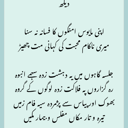
دیکھ
اپنی مایوس امنگوں کا فسانہ نہ سنا
میری ناکام محبت کی کہانی مت چھیڑ
جلسہ گاہوں میں یہ دہشت زدہ سہمے انبوہ
رہ گزاروں پہ فلاکت زدہ لوگوں کے گروہ
بھوک اور پیاس سے پژمردہ سیہ فام زمیں
تیرہ و تار مکاں مفلس و بیمار مکیں