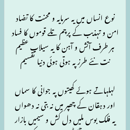
نوع انساں میں یہ سرمایہ و محنت کا تضاد
امن و تہذیب کے پرچم تلے قوموں کا فساد
ہر طرف آتش و آہن کا یہ سیلاب عظیم
نت نئے طرز پہ ہوتی ہوئی دنیا تقسیم
لہلہاتے ہوئے کھیتوں پہ جوانی کا سماں
اور دہقان کے چھپر میں نہ بتی نہ دھواں
یہ فلک بوس ملیں دل کش و سیمیں بازار