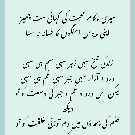
میری ناکام محبت کی کہانی مت چھیڑ
اپنی مایوس امنگوں کا فسانہ نہ سنا
زندگی تلخ سہی زہر سہی سم ہی سہی
درد و آزار سہی جبر سہی غم ہی سہی
لیکن اس درد و غم و جبر کی وسعت کو تو
دیکھ
ظلم کی چھاؤں میں دم توڑتی خلقت کو تو