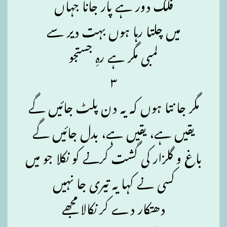
فلک دور ہے پار جانا جہاں
میں چلتا رہا ہوں بہت دیر سے
لمبی مگر ہے رہِ جستجو
۳
مگر جانتا ہوں کہ یہ دن پلٹ جائیں گے
یقیں ہے، یقیں ہے، بدل جائیں گے
باغ و گلزار کی گشت کرنے کو نکلا جو میں
کسی نے کہا یہ تیری جا نہیں
دھتکار دے کر نکالا مجھے