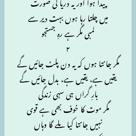
پیدا ہوا اور یہ دریا کی صورت
میں چلتا رہا ہوں بہت دیر سے
لمبی مگر ہے رہِ جستجو
۲
مگر جانتا ہوں کہ یہ دن پلٹ جائیں گے
یقیں ہے، یقیں ہے، بدل جائیں گے
بارِ گراں ہی سہی زندگی
مگر موت کا خوف بھی ہے قوی
نہیں جانتا کیا ملے گا وہاں