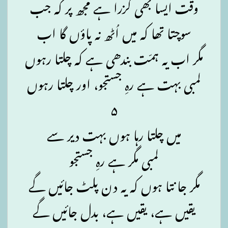
وقت ایسا بھی گزرا ہے مجھ پر کہ جب
سوچتا تھا کہ میں اُٹھ نہ پاؤں گا اب
مگر اب یہ ہمّت بندھی ہے کہ چلتا رہوں
لمبی بہت ہے رہِ جستجو، اور چلتا رہوں
۵
میں چلتا رہا ہوں بہت دیر سے
لمبی مگر ہے رہِ جستجو
مگر جانتا ہوں کہ یہ دن پلٹ جائیں گے
یقیں ہے، یقیں ہے، بدل جائیں گے