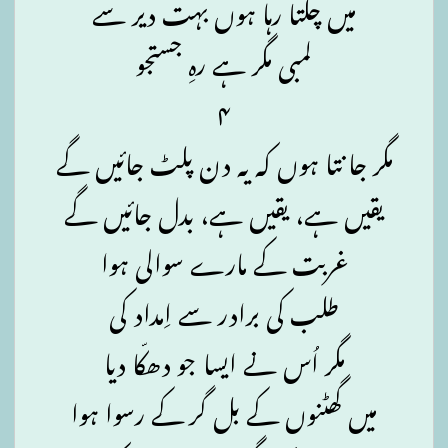
میں چلتا رہا ہوں بہت دیر سے
لمبی مگر ہے رہِ جستجو
۴
مگر جانتا ہوں کہ یہ دن پلٹ جائیں گے
یقیں ہے، یقیں ہے، بدل جائیں گے
غربت کے مارے سوالی ہوا
طلب کی برادر سے اِمداد کی
مگر اُس نے ایسا جو دھکّا دیا
میں گھٹنوں کے بل گر کے رسوا ہوا