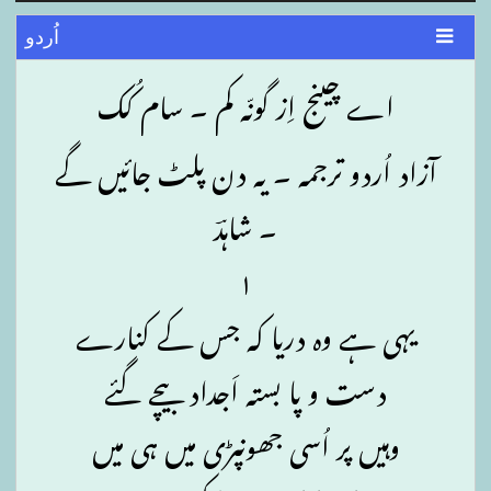
اُردو
اے چینج اِز گونّہ کم ۔ سام کُک
آزاد اُردو ترجمہ ۔ یہ دن پلٹ جائیں گے
۔ شاہدؔ
۱
یہی ہے وہ دریا کہ جس کے کنارے
دست و پا بستہ اَجداد بیچے گئے
وہیں پر اُسی جھونپڑی میں ہی میں