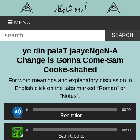
Skip
to
content
MENU
Search
for:
ye din palaT jaayeNgeN-A
Change is Gonna Come-Sam
Cooke-shahed
For word meanings and explanatory discussion in
English click on the tabs marked “Roman” or
“Notes”.
Audio
00:00
00:00
Player
Recitation
Audio
00:00
00:00
Player
Sam Cooke