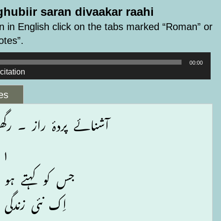
hubiir saran divaakar raahi
 in English click on the tabs marked “Roman” or
otes”.
00:00
citation
es
آشنائے پردۂ راز ۔ رگھو
۱
جس کو کہتے ہو ر
اِک نئی زندگی 