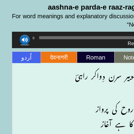
aashna-e parda-e raaz-rag
For word meanings and explanatory discussion
“N
Audio
00:00
Player
Re
اُردو
देवनागरी
Roman
Not
بیر سرن دِواکر راہیؔ
وح کی پرواز
کا ہے آغاز