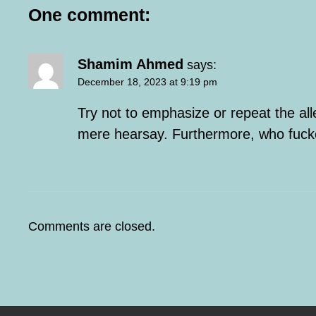
One comment:
a
1
2
fitrat
-e qalb
ha
t
4
aur tamanna
hai v
i
Shamim Ahmed
says:
o
December 18, 2023 at 9:19 pm
n
1
mere maslak
meN
Try not to emphasize or repeat the a
2
koii mahmood
h
mere hearsay. Furthermore, who fucke
1
2
1
laakh daava
3
kaun hota hai aash
Comments are closed.