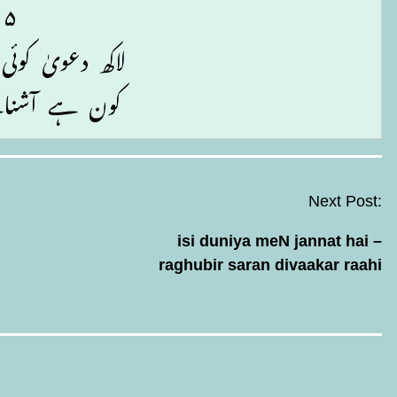
۵
لاکھ دعویٰ کوئ
کون ہے آشنائے
n any passage for word meanings and
y discussion.
Next Post:
isi duniya meN jannat hai –
1
2
 rooh
ki parvaaz
raghubir saran divaakar raahi
3
 ka hai aaGhaaz
2
 dekhiye ejaaz
4
hud hi banda-navaaz