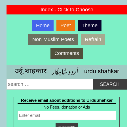
Index - Click to Choose
Home
Poet
Theme
Non-Muslim Poets
Refrain
Comments
Search
for:
Receive email about additions to UrduShahkar
No Fees, donation or Ads