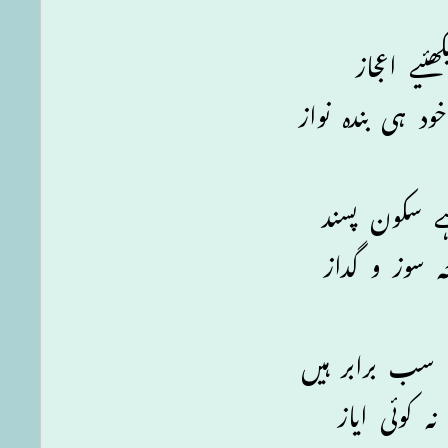
ھئیے اعجاز
د ہی بندہ نواز
 سکون پسند
ہ سوز و گداز
سب برابر ہیں
ہ کوئی ایاز