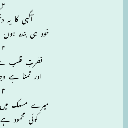
۲
آگہی کا یہ دیک
خود ہی بندہ ہوں خو
۳
فطرتِ قلب ہے
اور تمنّا ہے وج
۴
میرے مسلک میں 
کوئی محمود ہے ن