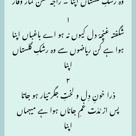
۱
شگفتہ غنچۂ دل کیوں نہ ہو اے باغباں اپنا
ہوا ہے کن ریاضوں سے وہ رشکِ گلستاں
اپنا
۲
ذرا خونِ دِل و لختِ جگر تیّار ہو جاتا
پس از مُدّت غمِ جاناں ہوا ہے میہماں
اپنا