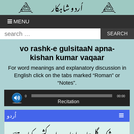
Skip
to
content
MENU
Search
for:
vo rashk-e gulsitaaN apna-
kishan kumar vaqaar
For word meanings and explanatory discussion in
English click on the tabs marked “Roman” or
“Notes”.
Audio
00:00
00:00
Player
Recitation
اُردو
وہ رشکِ گلستاں اپنا ۔ راجہ کشن کمار وقارؔ