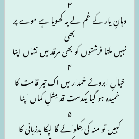
۳
دہانِ یار کے غم نے یہ کھویا ہے موے پر
بھی
نہیں ملتا فرشتوں کو بھی مرقد میں نشاں اپنا
۴
خیالِ ابروئے خمدار میں اک تیر قامت کا
خمیدہ ہو گیا یکدست قد مِثلِ کماں اپنا
۵
کہیں تو منہ کی کِھلوائے گا لپکا بدزبانی کا