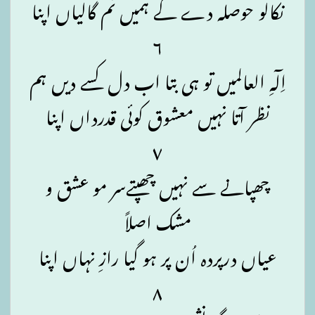
نکالو حوصلہ دے کے ہمیں تم گالیاں اپنا
۶
اِلٓہِ العالمیں تو ہی بتا اب دل کسے دیں ہم
نظر آتا نہیں معشوق کوئی قدرداں اپنا
۷
چھپانے سے نہیں چھپتےسر مو عشق و
مشک اصلاً
عیاں درپردہ اُن پر ہو گیا رازِ نہاں اپنا
۸